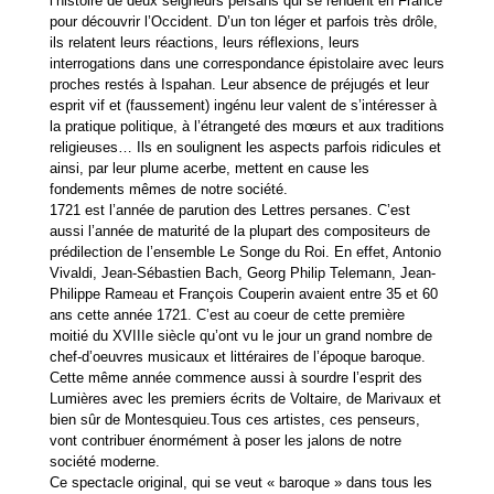
l’histoire de deux seigneurs persans qui se rendent en France
pour découvrir l’Occident. D’un ton léger et parfois très drôle,
ils relatent leurs réactions, leurs réflexions, leurs
interrogations dans une correspondance épistolaire avec leurs
proches restés à Ispahan. Leur absence de préjugés et leur
esprit vif et (faussement) ingénu leur valent de s’intéresser à
la pratique politique, à l’étrangeté des mœurs et aux traditions
religieuses… Ils en soulignent les aspects parfois ridicules et
ainsi, par leur plume acerbe, mettent en cause les
fondements mêmes de notre société.
1721 est l’année de parution des Lettres persanes. C’est
aussi l’année de maturité de la plupart des compositeurs de
prédilection de l’ensemble Le Songe du Roi. En effet, Antonio
Vivaldi, Jean-Sébastien Bach, Georg Philip Telemann, Jean-
Philippe Rameau et François Couperin avaient entre 35 et 60
ans cette année 1721. C’est au coeur de cette première
moitié du XVIIIe siècle qu’ont vu le jour un grand nombre de
chef-d’oeuvres musicaux et littéraires de l’époque baroque.
Cette même année commence aussi à sourdre l’esprit des
Lumières avec les premiers écrits de Voltaire, de Marivaux et
bien sûr de Montesquieu.Tous ces artistes, ces penseurs,
vont contribuer énormément à poser les jalons de notre
société moderne.
Ce spectacle original, qui se veut « baroque » dans tous les