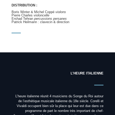
DISTRIBUTION :
Boris Winter & Michel Coppé
violons
Pierre Charles
violoncelle
Ershad Tehran
percussions persanes
Patrick Heilmann : clavecin & direction
L’HEURE ITALIENNE
L’heure italienne réunit 4 musiciens du Songe du Roi autour
de l’esthétique musicale italienne du 18e siècle. Corelli et
Vivaldi occupent bien sûr la place qui leur est due dans ce
programme de part le nombre très important de chef-